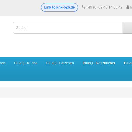
Link to knk-b2b.de
+49 (0) 89 46 14 68 42
hen
BlueQ - Küche
BlueQ - Lätzchen
BlueQ - Notizbücher
Blue