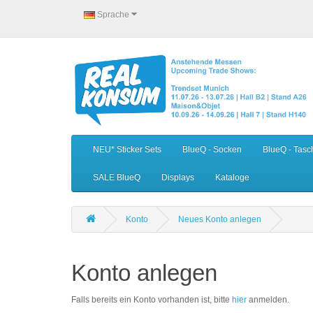
Sprache
NEU* Sticker Sets
BlueQ - Socken
BlueQ - Tasc
SALE BlueQ
Displays
Kataloge
Konto
Neues Konto anlegen
Konto anlegen
Falls bereits ein Konto vorhanden ist, bitte
hier
anmelden.