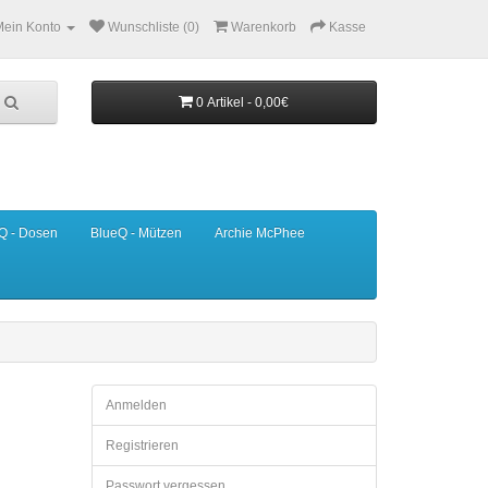
Mein Konto
Wunschliste (0)
Warenkorb
Kasse
0 Artikel - 0,00€
Q - Dosen
BlueQ - Mützen
Archie McPhee
Anmelden
Registrieren
Passwort vergessen